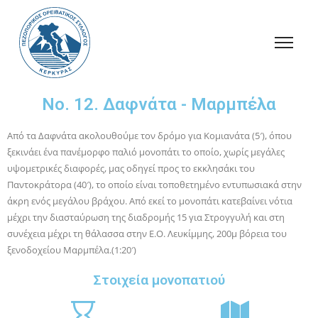
Νο. 12. Δαφνάτα - Μαρμπέλα
Από τα Δαφνάτα ακολουθούμε τον δρόμο για Κομιανάτα (5′), όπου
ξεκινάει ένα πανέμορφο παλιό μονοπάτι το οποίο, χωρίς μεγάλες
υψομετρικές διαφορές, μας οδηγεί προς το εκκλησάκι του
Παντοκράτορα (40′), το οποίο είναι τοποθετημένο εντυπωσιακά στην
άκρη ενός μεγάλου βράχου. Από εκεί το μονοπάτι κατεβαίνει νότια
μέχρι την διασταύρωση της διαδρομής 15 για Στρογγυλή και στη
συνέχεια μέχρι τη θάλασσα στην Ε.Ο. Λευκίμμης, 200μ βόρεια του
ξενοδοχείου Μαρμπέλα.(1:20′)
Στοιχεία μονοπατιού