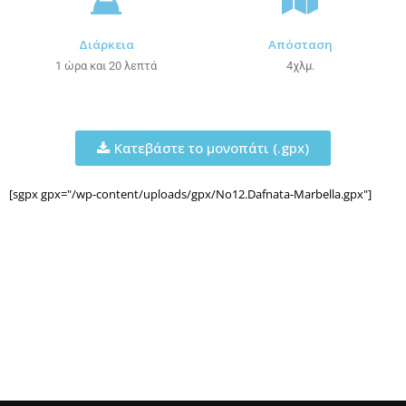
Διάρκεια
Απόσταση
1 ώρα και 20 λεπτά
4χλμ.
Κατεβάστε το μονοπάτι (.gpx)
[sgpx gpx="/wp-content/uploads/gpx/No12.Dafnata-Marbella.gpx"]