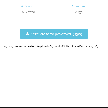
Διάρκεια
Απόσταση
55 λεπτά
2.7χλμ.
Κατεβάστε το μονοπάτι (.gpx)
[sgpx gpx="/wp-content/uploads/gpx/No13.Benitses-Dafnata.gpx"]