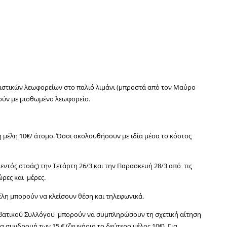
ριστικών λεωφορείων στο παλιό λιμάνι (μπροστά από τον Μαύρο
ούν με μισθωμένο λεωφορείο.
μη μέλη 10€/ άτομο. Όσοι ακολουθήσουν με ιδία μέσα το κόστος
ντός στοάς) την Τετάρτη 26/3 και την Παρασκευή 28/3 από τις
ώρες και μέρες.
μέλη μπορούν να κλείσουν θέση και τηλεφωνικά.
ιβατικού Συλλόγου μπορούν να συμπληρώσουν τη σχετική αίτηση
 συνδρομή των 15 € (ζευγάρια το δεύτερο μέλος 10€). Για