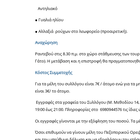
Αντηλιακό
● Γυαλιά ηλίου
● Αλλαξιά ρούχων στο λεωφορείο (προαιρετική).
Αναχώρηση
Ραντεβού στις 8.30 π.μ. στο χώρο στάθμευσης των του
Γάτο). Η μετάβαση και η επιστροφή θα πραγματοποιηθ
Κόστος Συμμετοχής
Για τα μέλη του συλλόγου είναι 7€ / άτομο ενώ για τα 
είναι 3€/ το άτομο.
Εγγραφές στα γραφεία του Συλλόγου (Μ. Μεθοδίου 14, ε
19:00 έως 21:00. Πληροφορίες στο 6980944576 τις ίδιες 
Οι εγγραφές γίνονται με την εξόφληση του ποσού. Τα 
Όσοι επιθυμούν να γίνουν μέλη του Πεζοπορικού Ορε
και την υπεύθυνη δήλωση και να εξοφλήσουν την ετήσια