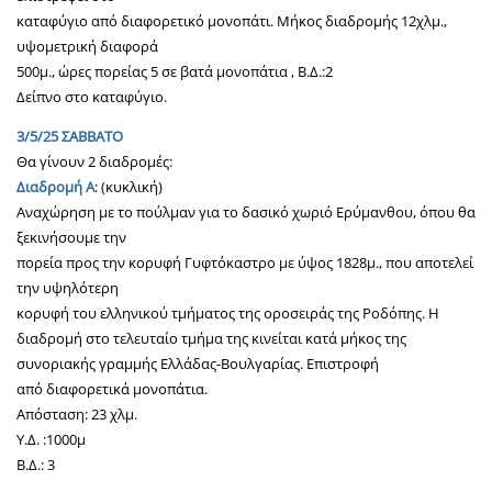
καταφύγιο από διαφορετικό μονοπάτι. Μήκος διαδρομής 12χλμ.,
υψομετρική διαφορά
500μ., ώρες πορείας 5 σε βατά μονοπάτια , B.Δ.:2
Δείπνο στο καταφύγιο.
3/5/25 ΣΑΒΒΑΤΟ
Θα γίνουν 2 διαδρομές:
Διαδρομή Α
: (κυκλική)
Αναχώρηση με το πούλμαν για το δασικό χωριό Ερύμανθου, όπου θα
ξεκινήσουμε την
πορεία προς την κορυφή Γυφτόκαστρο με ύψος 1828μ., που αποτελεί
την υψηλότερη
κορυφή του ελληνικού τμήματος της οροσειράς της Ροδόπης. Η
διαδρομή στο τελευταίο τμήμα της κινείται κατά μήκος της
συνοριακής γραμμής Ελλάδας-Βουλγαρίας. Επιστροφή
από διαφορετικά μονοπάτια.
Απόσταση: 23 χλμ.
Υ.Δ. :1000μ
Β.Δ.: 3