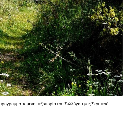
η προγραμματισμένη πεζοπορία του Συλλόγου μας Σκριπερό-