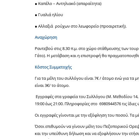
● Καπέλο – Αντηλιακό (απαραίτητα)
● Γυαλιά ηλίου
● Αλλαξιά ρούχων στο λεωφορείο (προαιρετική).
Αναχώρηση
Ραντεβού στις 8.30 π.μ. στο χώρο στάθμευσης των του
Γάτο). Η μετάβαση και η επιστροφή θα πραγματοποιηθ
Κόστος Συμμετοχής
Για τα μέλη του συλλόγου είναι 7€ / άτομο ενώ για τα 
είναι 3€/ το άτομο.
Εγγραφές στα γραφεία του Συλλόγου (Μ. Μεθοδίου 14, ε
19:00 έως 21:00. Πληροφορίες στο 6980944576 τις ίδιες 
Οι εγγραφές γίνονται με την εξόφληση του ποσού. Τα 
Όσοι επιθυμούν να γίνουν μέλη του Πεζοπορικού Ορε
και την υπεύθυνη δήλωση και να εξοφλήσουν την ετήσια