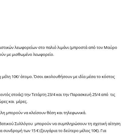
ριστικών λεωφορείων στο παλιό λιμάνι (μπροστά από τον Μαύρο
ούν με μισθωμένο λεωφορείο.
μη μέλη 10€/ άτομο. Όσοι ακολουθήσουν με ιδία μέσα το κόστος
ντός στοάς) την Τετάρτη 23/4 και την Παρασκευή 25/4 από τις
ώρες και μέρες.
μέλη μπορούν να κλείσουν θέση και τηλεφωνικά.
ιβατικού Συλλόγου μπορούν να συμπληρώσουν τη σχετική αίτηση
 συνδρομή των 15 € (ζευγάρια το δεύτερο μέλος 10€). Για