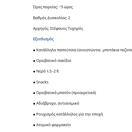
Ώρες πορείας: ~5 ώρες
Βαθμός Δυσκολίας: 2
Αρχηγός: Στέφανος Τυχηρός
Εξοπλισμός
● Κατάλληλα παπούτσια (συνιστώνται μποτάκια πεζοπ
● Ορειβατικό σακίδιο
● Νερό 1,5 -2 lt
● Snacks
● Ορειβατικά μπατόν (προαιρετικά)
● Αδιάβροχο, αντιανεμικό
● Ρουχισμός κατάλληλος για την εποχή
● Ατομικό φαρμακείο