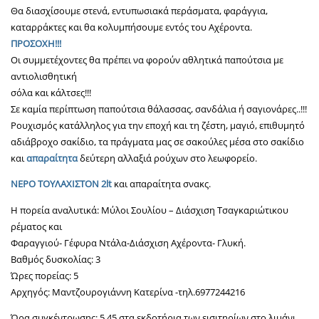
Θα διασχίσουμε στενά, εντυπωσιακά περάσματα, φαράγγια,
καταρράκτες και θα κολυμπήσουμε εντός του Αχέροντα.
ΠΡΟΣΟΧΗ!!!
Οι συμμετέχοντες θα πρέπει να φορούν αθλητικά παπούτσια με
αντιολισθητική
σόλα και κάλτσες!!!
Σε καμία περίπτωση παπούτσια θάλασσας, σανδάλια ή σαγιονάρες..!!!
Ρουχισμός κατάλληλος για την εποχή και τη ζέστη, μαγιό, επιθυμητό
αδιάβροχο σακίδιο, τα πράγματα μας σε σακούλες μέσα στο σακίδιο
και
απαραίτητα
δεύτερη αλλαξιά ρούχων στο λεωφορείο.
ΝΕΡΟ ΤΟΥΛΑΧΙΣΤΟΝ 2lt
και απαραίτητα σνακς.
Η πορεία αναλυτικά: Μύλοι Σουλίου – Διάσχιση Τσαγκαριώτικου
ρέματος και
Φαραγγιού- Γέφυρα Ντάλα-Διάσχιση Αχέροντα- Γλυκή.
Βαθμός δυσκολίας: 3
Ώρες πορείας: 5
Αρχηγός: Μαντζουρογιάννη Κατερίνα -τηλ.6977244216
Ώρα συγκέντρωσης: 5.45 στα εκδοτήρια των εισιτηρίων στο λιμάνι.