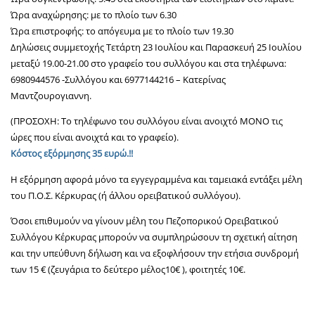
Ώρα αναχώρησης: με το πλοίο των 6.30
Ώρα επιστροφής: το απόγευμα με το πλοίο των 19.30
Δηλώσεις συμμετοχής Τετάρτη 23 Ιουλίου και Παρασκευή 25 Ιουλίου
μεταξύ 19.00-21.00 στο γραφείο του συλλόγου και στα τηλέφωνα:
6980944576 -Συλλόγου και 6977144216 – Κατερίνας
Μαντζουρογιαννη.
(ΠΡΟΣΟΧΗ: Το τηλέφωνο του συλλόγου είναι ανοιχτό ΜΟΝΟ τις
ώρες που είναι ανοιχτά και το γραφείο).
Κόστος εξόρμησης 35 ευρώ.!!
Η εξόρμηση αφορά μόνο τα εγγεγραμμένα και ταμειακά εντάξει μέλη
του Π.Ο.Σ. Κέρκυρας (ή άλλου ορειβατικού συλλόγου).
Όσοι επιθυμούν να γίνουν μέλη του Πεζοπορικού Ορειβατικού
Συλλόγου Κέρκυρας μπορούν να συμπληρώσουν τη σχετική αίτηση
και την υπεύθυνη δήλωση και να εξοφλήσουν την ετήσια συνδρομή
των 15 € (ζευγάρια το δεύτερο μέλος10€ ), φοιτητές 10€.