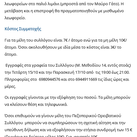
λεωφορείων στο παλιό λιμάνι (μπροστά από τον Μαύρο Γάτο). Η
μετάβαση και η επιστροφή θα πραγματοποιηθούν με μισθωμένο
λεωφορείο.
Κόστος Συμμετοχής
Για τα μέλη του συλλόγου είναι 7€ / άτομο ενώ για τα μη μέλη 10€/
άτομο. Όσοι ακολουθήσουν με ιδία μέσα το κόστος είναι 3€/ το
άτομο.
Εγγραφές στα γραφεία του Συλλόγου (Μ. Μεθοδίου 14, εντός στοάς)
την Τετάρτη 15/10 και την Παρασκευή 17/10 από τις 19:00 έως 21:00.
Πληροφορίες στο 6980944576 και στο 6944911669 τις ίδιες ώρες και
μέρες.
Οι εγγραφές γίνονται με την εξόφληση του ποσού. Τα μέλη μπορούν
να κλείσουν θέση και τηλεφωνικά.
Όσοι επιθυμούν να γίνουν μέλη του Πεζοπορικού Ορειβατικού
Συλλόγου μπορούν να συμπληρώσουν τη σχετική αίτηση και την
υπεύθυνη δήλωση και να εξοφλήσουν την ετήσια συνδρομή των 15 €
(ζευγάρια το δεύτερο μέλος 10€). Για φοιτητές 10€.