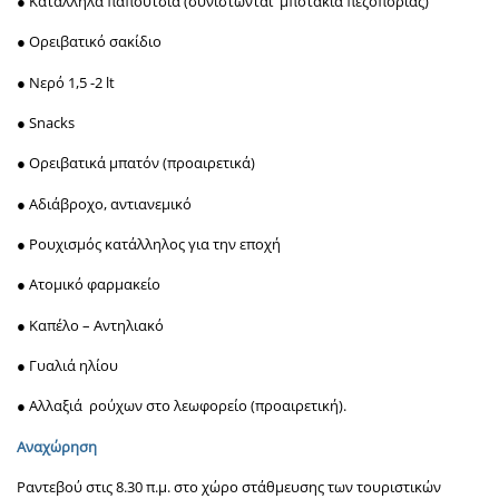
● Κατάλληλα παπούτσια (συνιστώνται μποτάκια πεζοπορίας)
● Ορειβατικό σακίδιο
● Νερό 1,5 -2 lt
● Snacks
● Ορειβατικά μπατόν (προαιρετικά)
● Αδιάβροχο, αντιανεμικό
● Ρουχισμός κατάλληλος για την εποχή
● Ατομικό φαρμακείο
● Καπέλο – Αντηλιακό
● Γυαλιά ηλίου
● Αλλαξιά ρούχων στο λεωφορείο (προαιρετική).
Αναχώρηση
Ραντεβού στις 8.30 π.μ. στο χώρο στάθμευσης των τουριστικών