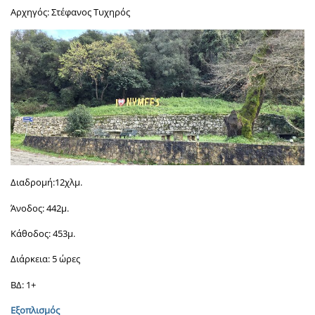
Αρχηγός: Στέφανος Τυχηρός
Διαδρομή:12χλμ.
Άνοδος: 442μ.
Κάθοδος: 453μ.
Διάρκεια: 5 ώρες
ΒΔ: 1+
Εξοπλισμός