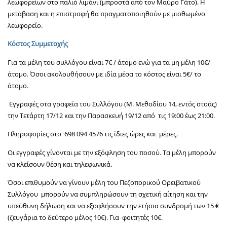
λεωφορείων στο παλιό λιμάνι (μπροστά από τον Μαύρο Γάτο). Η
μετάβαση και η επιστροφή θα πραγματοποιηθούν με μισθωμένο
λεωφορείο.
Κόστος Συμμετοχής
Για τα μέλη του συλλόγου είναι 7€ / άτομο ενώ για τα μη μέλη 10€/
άτομο. Όσοι ακολουθήσουν με ιδία μέσα το κόστος είναι 5€/ το
άτομο.
Εγγραφές στα γραφεία του Συλλόγου (Μ. Μεθοδίου 14, εντός στοάς)
την Τετάρτη 17/12 και την Παρασκευή 19/12 από τις 19:00 έως 21:00.
Πληροφορίες στο 698 094 4576 τις ίδιες ώρες και μέρες.
Οι εγγραφές γίνονται με την εξόφληση του ποσού. Τα μέλη μπορούν
να κλείσουν θέση και τηλεφωνικά.
Όσοι επιθυμούν να γίνουν μέλη του Πεζοπορικού Ορειβατικού
Συλλόγου μπορούν να συμπληρώσουν τη σχετική αίτηση και την
υπεύθυνη δήλωση και να εξοφλήσουν την ετήσια συνδρομή των 15 €
(ζευγάρια το δεύτερο μέλος 10€). Για φοιτητές 10€.