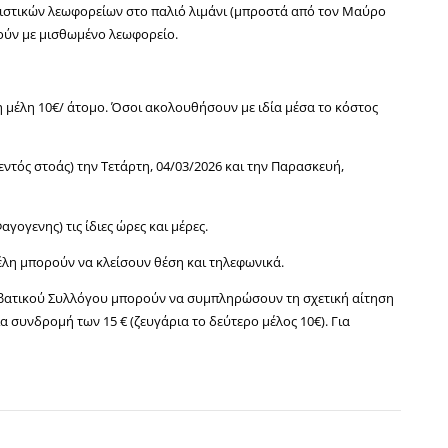
ριστικών λεωφορείων στο παλιό λιμάνι (μπροστά από τον Μαύρο
ούν με μισθωμένο λεωφορείο.
μη μέλη 10€/ άτομο. Όσοι ακολουθήσουν με ιδία μέσα το κόστος
ντός στοάς) την Τετάρτη, 04/03/2026 και την Παρασκευή,
αγογενης) τις ίδιες ώρες και μέρες.
έλη μπορούν να κλείσουν θέση και τηλεφωνικά.
ιβατικού Συλλόγου μπορούν να συμπληρώσουν τη σχετική αίτηση
 συνδρομή των 15 € (ζευγάρια το δεύτερο μέλος 10€). Για