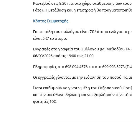
Ραντεβού στις 8.30 π.μ. στο χώρο στάθμευσης των του
Γάτο). Η μετάβαση και η επιστροφή θα πραγματοποιηθ
Κόστος Συμμετοχής
Για τα μέλη του συλλόγου είναι 7€ / άτομο ενώ για τα 
είναι 5 €/ το άτομο.
Εγγραφές στα γραφεία του Συλλόγου (Μ. Μεθοδίου 14, ε
06/03/2026 από τις 19:00 έως 21:00.
Πληροφορίες στο 698 094 4576 και στο 699 993 5273 (Γ.Φ
Οι εγγραφές γίνονται με την εξόφληση του ποσού. Τα μ
Όσοι επιθυμούν να γίνουν μέλη του Πεζοπορικού Ορε
και την υπεύθυνη δήλωση και να εξοφλήσουν την ετήσια
φοιτητές 10€.