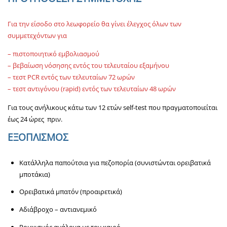
Για την είσοδο στο λεωφορείο θα γίνει έλεγχος όλων των
συμμετεχόντων για
– πιστοποιητικό εμβολιασμού
– βεβαίωση νόσησης εντός του τελευταίου εξαμήνου
– τεστ PCR εντός των τελευταίων 72 ωρών
– τεστ αντιγόνου (rapid) εντός των τελευταίων 48 ωρών
Για τους ανήλικους κάτω των 12 ετών self-test που πραγματοποιείται
έως 24 ώρες πριν.
ΕΞΟΠΛΙΣΜΟΣ
Κατάλληλα παπούτσια για πεζοπορία (συνιστώνται ορειβατικά
μποτάκια)
Ορειβατικά μπατόν (προαιρετικά)
Αδιάβροχο – αντιανεμικό
Ρουχισμός ανάλογα με τον καιρό