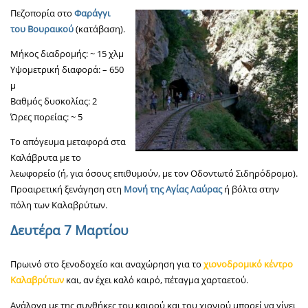
Πεζοπορία στο
Φαράγγι
του Βουραικού
(κατάβαση).
Μήκος διαδρομής: ~ 15 χλμ
Υψομετρική διαφορά: – 650
μ
Βαθμός δυσκολίας: 2
Ώρες πορείας: ~ 5
Το απόγευμα μεταφορά στα
Καλάβρυτα με το
λεωφορείο (ή, για όσους επιθυμούν, με τον Οδοντωτό Σιδηρόδρομο).
Προαιρετική ξενάγηση στη
Μονή της Αγίας Λαύρας
ή βόλτα στην
πόλη των Καλαβρύτων.
Δευτέρα 7 Μαρτίου
Πρωινό στο ξενοδοχείο και αναχώρηση για το
χιονοδρομικό κέντρο
Καλαβρύτων
και, αν έχει καλό καιρό, πέταγμα χαρταετού.
Ανάλογα με της συνθήκες του καιρού και του χιονιού μπορεί να γίνει