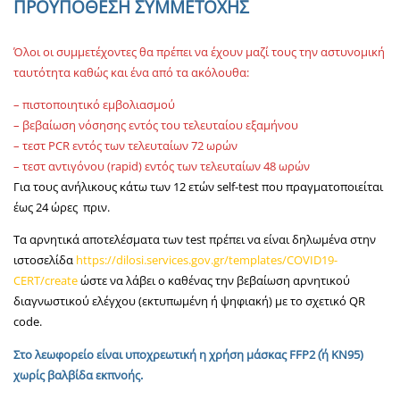
ΠΡΟΥΠΟΘΕΣΗ ΣΥΜΜΕΤΟΧΗΣ
Όλοι οι συμμετέχοντες θα πρέπει να έχουν µαζί τους την αστυνομική
ταυτότητα καθώς και ένα από τα ακόλουθα:
– πιστοποιητικό εμβολιασμού
– βεβαίωση νόσησης εντός του τελευταίου εξαμήνου
– τεστ PCR εντός των τελευταίων 72 ωρών
– τεστ αντιγόνου (rapid) εντός των τελευταίων 48 ωρών
Για τους ανήλικους κάτω των 12 ετών self-test που πραγματοποιείται
έως 24 ώρες πριν.
Τα αρνητικά αποτελέσματα των test πρέπει να είναι δηλωμένα στην
ιστοσελίδα
https://dilosi.services.gov.gr/templates/COVID19-
CERT/create
ώστε να λάβει ο καθένας την βεβαίωση αρνητικού
διαγνωστικού ελέγχου (εκτυπωμένη ή ψηφιακή) με το σχετικό QR
code.
Στο λεωφορείο είναι υποχρεωτική η χρήση μάσκας FFP2 ΄(ή ΚΝ95)
χωρίς βαλβίδα εκπνοής.