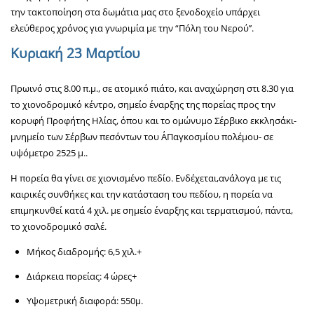
την τακτοποίηση στα δωμάτια μας στο ξενοδοχείο υπάρχει
ελεύθερος χρόνος για γνωριμία με την “Πόλη του Νερού’’.
Κυριακή 23 Μαρτίου
Πρωινό στις 8.00 π.μ., σε ατομικό πιάτο, και αναχώρηση στι 8.30 για
το χιονοδρομικό κέντρο, σημείο έναρξης της πορείας προς την
κορυφή Προφήτης Ηλίας, όπου και το ομώνυμο Σέρβικο εκκλησάκι-
μνημείο των Σέρβων πεσόντων του Α΄Παγκοσμίου πολέμου- σε
υψόμετρο 2525 μ..
Η πορεία θα γίνει σε χιονισμένο πεδίο. Ενδέχεται,ανάλογα με τις
καιρικές συνθήκες και την κατάσταση του πεδίου, η πορεία να
επιμηκυνθεί κατά 4 χιλ. με σημείο έναρξης και τερματισμού, πάντα,
το χιονοδρομικό σαλέ.
Μήκος διαδρομής: 6,5 χιλ.+
Διάρκεια πορείας: 4 ώρες+
Υψομετρική διαφορά: 550μ.