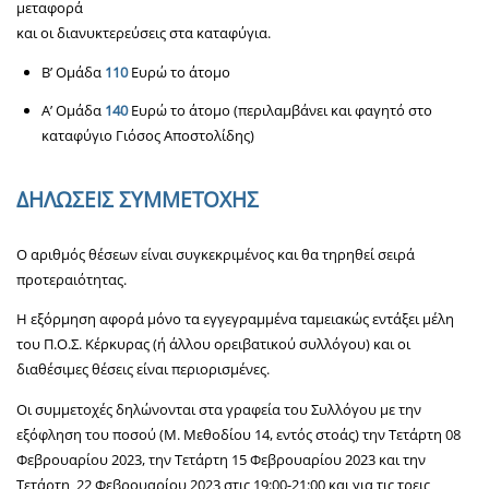
μεταφορά
και οι διανυκτερεύσεις στα καταφύγια.
Β’ Ομάδα
110
Ευρώ το άτομο
Α’ Ομάδα
140
Ευρώ το άτομο (περιλαμβάνει και φαγητό στο
καταφύγιο Γιόσος Αποστολίδης)
ΔΗΛΩΣΕΙΣ ΣΥΜΜΕΤΟΧΗΣ
Ο αριθμός θέσεων είναι συγκεκριμένος και θα τηρηθεί σειρά
προτεραιότητας.
Η εξόρμηση αφορά μόνο τα εγγεγραμμένα ταμειακώς εντάξει μέλη
του Π.Ο.Σ. Κέρκυρας (ή άλλου ορειβατικού συλλόγου) και οι
διαθέσιμες θέσεις είναι περιορισμένες.
Οι συμμετοχές δηλώνονται στα γραφεία του Συλλόγου με την
εξόφληση του ποσού (Μ. Μεθοδίου 14, εντός στοάς) την Τετάρτη 08
Φεβρουαρίου 2023, την Τετάρτη 15 Φεβρουαρίου 2023 και την
Τετάρτη 22 Φεβρουαρίου 2023 στις 19:00-21:00 και για τις τρεις