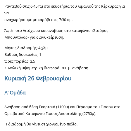
Ραντεβού στις 6:45 πμ στα εκδοτήρια του λιμανιού της Κέρκυρας για
να
αναχωρήσουμε με καράβι στις 7:30 πμ.
Άφιξη στο Λιτόχωρο και ανάβαση στο καταφύγιο «Σταύρος
Μπουντόλας» για διανυκτέρευση.
Μήκος διαδρομής: 4 χλμ
Βαθμός δυσκολίας: 1
Ώρες πορείας: 2,5
Συνολική υψομετρική διαφορά: 700 μ. ανάβαση
Κυριακή 26 Φεβρουαρίου
A’ Ομάδα
Ανάβαση από θέση Γκορτσιά (1100μ) και Πέρασμα του Γιόσου στο
Ορειβατικό Καταφύγιο Γιόσος Αποστολίδης (2750μ).
Η διαδρομή θα γίνει σε χιονισμένο πεδίο.