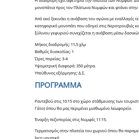
Η διαδρομή έχει αφετηρία την πλατεία των Νυμφών. Δι
μονοπάτια προς τον Πλάτωνα Νυμφών και φτάνει στην ε
Από εκεί ξεκινάει η ανάβαση του αγώνα με εναλλαγές 
κατηφορικό μονοπάτι που οδηγεί στις Νεροτρουβιές και
ξύλινου γεφυριού συνεχίζεται η ανάβαση μέσω δασικών
Μήκος διαδρομής: 11,5 χλμ
Βαθμός δυσκολίας: 1
Ώρες πορείας: 3-4
Υψομετρική διαφορά: 350 μέτρα.
Υπεύθυνος εξόρμησης: Δ.Σ.
ΠΡΟΓΡΑΜΜΑ
Ραντεβού στις 10:15 στο χώρο στάθμευσης των τουρισ
Γάτο) όπου θα μας περιμένει μισθωμένο λεωφορείο.
Έναρξη πεζοπορίας στις Νυμφές 11:15.
Τερματισμός στην πλατεία του χωριού όπου θα παραμε
loco μουσική.