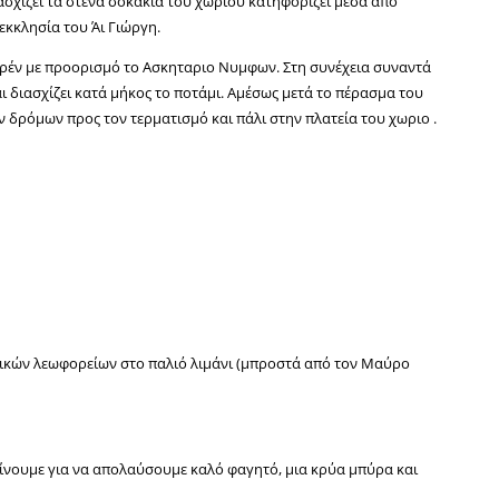
ασχίζει τα στενά σοκάκια του χωριού κατηφορίζει μέσα από
κκλησία του Άι Γιώργη.
τερέν με προορισμό το Ασκηταριο Νυμφων. Στη συνέχεια συναντά
 διασχίζει κατά μήκος το ποτάμι. Αμέσως μετά το πέρασμα του
 δρόμων προς τον τερματισμό και πάλι στην πλατεία του χωριο .
τικών λεωφορείων στο παλιό λιμάνι (μπροστά από τον Μαύρο
ίνουμε για να απολαύσουμε καλό φαγητό, μια κρύα μπύρα και