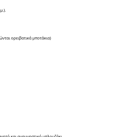
μ.).
ώνται ορειβατικά μποτάκια)
αγητό και αναμνηστικό μπλουζάκι.