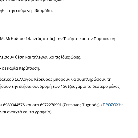
ηθεί την επόμενη εβδομάδα.
Μ. Μεθοδίου 14, εντός στοάς) την Τετάρτη και την Παρασκευή
είσουν θέση και τηλεφωνικά τις ίδιες ώρες.
ό σε καμία περίπτωση.
ιβατικού Συλλόγου Κέρκυρας μπορούν να συμπληρώσουν τη
ήσουν την ετήσια συνδρομή των 15€ (ζευγάρια το δεύτερο μέλος
6980944576 και στο 6972270991 (Στέφανος Τυχηρός). (
ΠΡΟΣΟΧΗ
:
ίναι ανοιχτά και τα γραφεία).